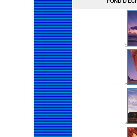
FOND D'ÉC
1
2
3