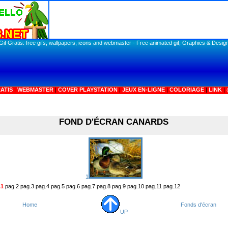
Gif Gratis: free gifs, wallpapers, icons and webmaster - Free animated gif, Graphics & Desig
ATIS
|
WEBMASTER
|
COVER PLAYSTATION
|
JEUX EN-LIGNE
|
COLORIAGE
|
LINK
|
FOND D'ÉCRAN CANARDS
1
.1
pag.2 pag.3 pag.4 pag.5 pag.6 pag.7 pag.8 pag.9 pag.10 pag.11 pag.12
Home
Fonds d'écran
UP