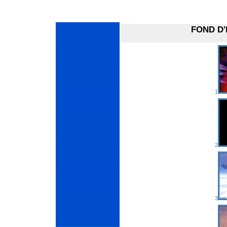
FOND D
1
2
3