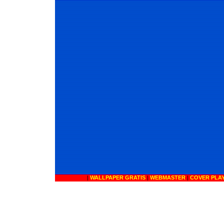
|
WALLPAPER GRATIS
|
WEBMASTER
|
COVER PLA