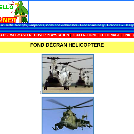
Gif Gratis: free gifs, wallpapers, icons and webmaster - Free animated gif, Graphics & Desig
ATIS
|
WEBMASTER
|
COVER PLAYSTATION
|
JEUX EN-LIGNE
|
COLORIAGE
|
LINK
|
FOND DÉCRAN HELICOPTERE
1