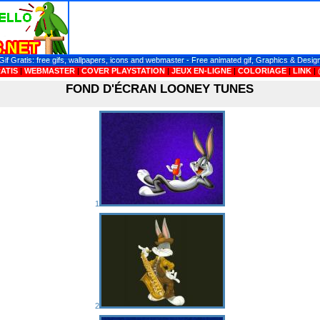
Gif Gratis: free gifs, wallpapers, icons and webmaster - Free animated gif, Graphics & Desig
ATIS
|
WEBMASTER
|
COVER PLAYSTATION
|
JEUX EN-LIGNE
|
COLORIAGE
|
LINK
|
FOND D'ÉCRAN LOONEY TUNES
1
2