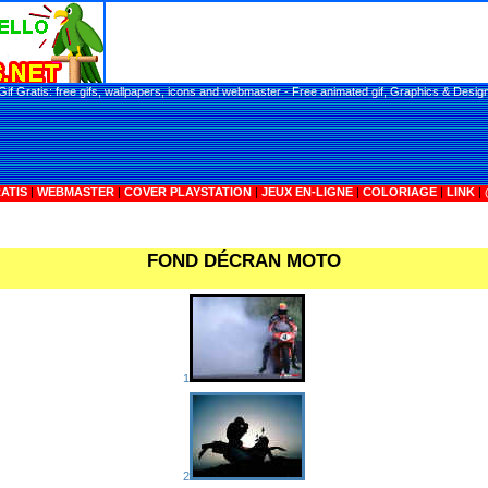
Gif Gratis: free gifs, wallpapers, icons and webmaster - Free animated gif, Graphics & Desig
ATIS
|
WEBMASTER
|
COVER PLAYSTATION
|
JEUX EN-LIGNE
|
COLORIAGE
|
LINK
|
FOND DÉCRAN MOTO
1
2