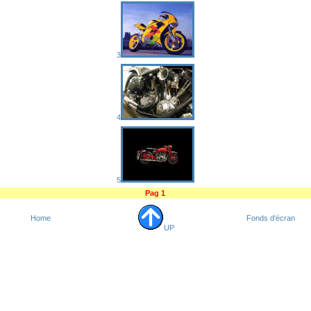
3
4
5
Pag 1
Home
Fonds d'écran
UP