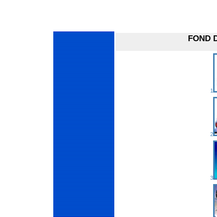
FOND 
1
2
3