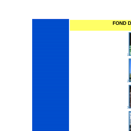
FOND 
1
2
3