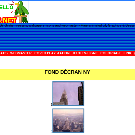
Gif Gratis: free gifs, wallpapers, icons and webmaster - Free animated gif, Graphics & Desig
ATIS
|
WEBMASTER
|
COVER PLAYSTATION
|
JEUX EN-LIGNE
|
COLORIAGE
|
LINK
|
FOND DÉCRAN
NY
1
2