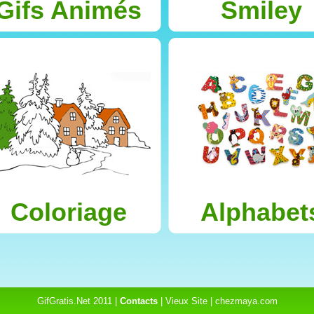
Gifs Animés
Smiley
Coloriage
Alphabet
GifGratis.Net 2011 |
Contacts
|
Vieux Site
|
chezmaya.com