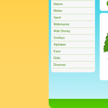
Nature
Métier
Sport
Webmaster
Walt Disney
Smileys
Alphabet
Kaos
Dolls
Diverses