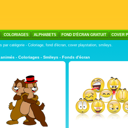
COLORIAGES
ALPHABETS
FOND D'ÉCRAN GRATUIT
COVER P
 par catégorie - Coloriage, fond d'écran, cover playstation, smileys.
 animés - Coloriages - Smileys - Fonds d'écran