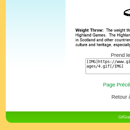
Prend le
Page Précé
Retour 
GifGra