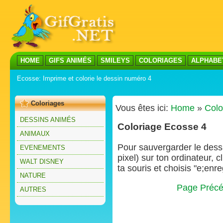
HOME
GIFS ANIMÉS
SMILEYS
COLORIAGES
ALPHABE
Ecosse: Imprime et colorie le dessin numéro 4
Coloriages
Vous êtes ici:
Home
»
Colo
DESSINS ANIMÉS
Coloriage Ecosse 4
ANIMAUX
Pour sauvergarder le dessin
EVENEMENTS
pixel) sur ton ordinateur, 
WALT DISNEY
ta souris et choisis "e;enre
NATURE
Page Précé
AUTRES