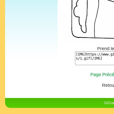
Prend le
Page Précé
Retou
GifGra