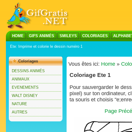
HOME
GIFS ANIMÉS
SMILEYS
COLORIAGES
ALPHABE
Ete: Imprime et colorie le dessin numéro 1
Coloriages
Vous êtes ici:
Home
»
Colo
DESSINS ANIMÉS
Coloriage Ete 1
ANIMAUX
Pour sauvergarder le dessin
EVENEMENTS
pixel) sur ton ordinateur, 
WALT DISNEY
ta souris et choisis "e;enre
NATURE
Page Précé
AUTRES