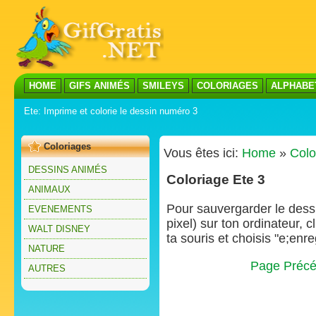
HOME
GIFS ANIMÉS
SMILEYS
COLORIAGES
ALPHABE
Ete: Imprime et colorie le dessin numéro 3
Coloriages
Vous êtes ici:
Home
»
Colo
DESSINS ANIMÉS
Coloriage Ete 3
ANIMAUX
Pour sauvergarder le dessin
EVENEMENTS
pixel) sur ton ordinateur, 
WALT DISNEY
ta souris et choisis "e;enre
NATURE
Page Précé
AUTRES