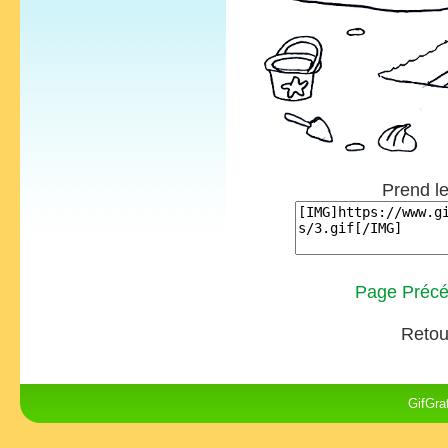
Prend le
Page Précé
Retou
GifGra