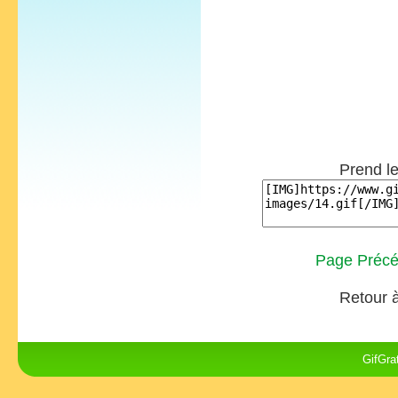
Prend le
Page Précé
Retour à
GifGra