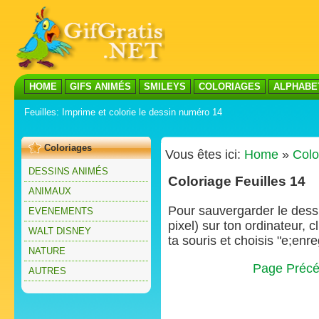
HOME
GIFS ANIMÉS
SMILEYS
COLORIAGES
ALPHABE
Feuilles: Imprime et colorie le dessin numéro 14
Coloriages
Vous êtes ici:
Home
»
Colo
DESSINS ANIMÉS
Coloriage Feuilles 14
ANIMAUX
Pour sauvergarder le dessin
EVENEMENTS
pixel) sur ton ordinateur, 
WALT DISNEY
ta souris et choisis "e;enre
NATURE
Page Précé
AUTRES