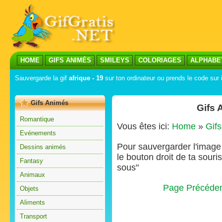
HOME
GIFS ANIMÉS
SMILEYS
COLORIAGES
ALPHABE
Sauvergarde la gif
afrique - 19
sur ton ordinateur ou prends le code sur i
Gifs Animés
Gifs 
Romantique
Vous êtes ici:
Home
»
Gif
Evénements
Pour sauvergarder l'image s
Dessins animés
le bouton droit de ta souris
Fantasy
sous"
Animaux
Page Précéde
Objets
Aliments
Transport