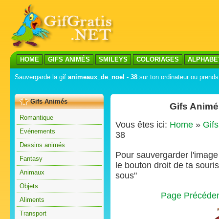
HOME
GIFS ANIMÉS
SMILEYS
COLORIAGES
ALPHABE
Sauvergarde la gif
animeaux_de_noel - 38
sur ton ordinateur ou prends 
Gifs Animés
Gifs Animé
Romantique
Vous êtes ici:
Home
»
Gif
Evénements
38
Dessins animés
Pour sauvergarder l'image s
Fantasy
le bouton droit de ta souris
Animaux
sous"
Objets
Page Précéde
Aliments
Transport