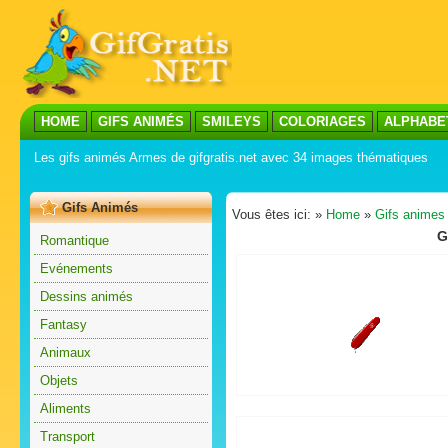
HOME
GIFS ANIMÉS
SMILEYS
COLORIAGES
ALPHABE
Les gifs animés Armes de gifgratis.net avec 34 images thématiques
Gifs Animés
Vous êtes ici: »
Home
»
Gifs animes
G
Romantique
Evénements
Dessins animés
Fantasy
Animaux
Objets
Aliments
Transport