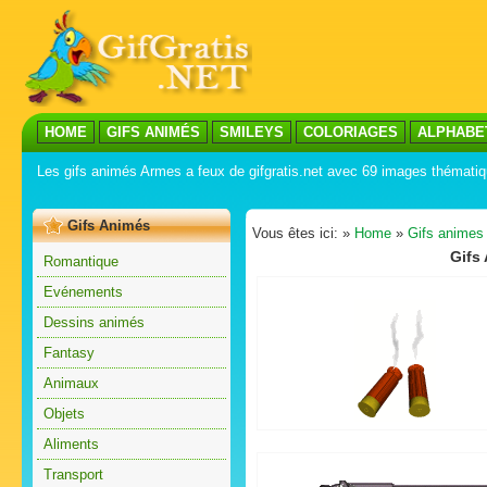
HOME
GIFS ANIMÉS
SMILEYS
COLORIAGES
ALPHABE
Les gifs animés Armes a feux de gifgratis.net avec 69 images thémati
Gifs Animés
Vous êtes ici: »
Home
»
Gifs animes
Gifs
Romantique
Evénements
Dessins animés
Fantasy
Animaux
Objets
Aliments
Transport