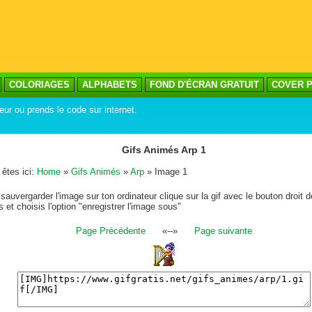
COLORIAGES
ALPHABETS
FOND D'ÉCRAN GRATUIT
COVER P
eur ou prends le code sur internet.
Gifs Animés Arp 1
êtes ici:
Home
»
Gifs Animés
»
Arp
» Image 1
sauvergarder l'image sur ton ordinateur clique sur la gif avec le bouton droit d
s et choisis l'option "enregistrer l'image sous"
Page Précédente
«--»
Page suivante