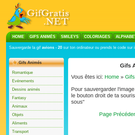
HOME
GIFS ANIMÉS
SMILEYS
COLORIAGES
ALPHABE
Sauvergarde la gif
avions - 20
sur ton ordinateur ou prends le code sur i
Gifs Animés
Gifs 
Romantique
Vous êtes ici:
Home
»
Gif
Evénements
Pour sauvergarder l'image s
Dessins animés
le bouton droit de ta souris
Fantasy
sous"
Animaux
Page Précéde
Objets
Aliments
Transport