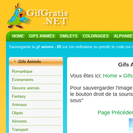
HOME
GIFS ANIMÉS
SMILEYS
COLORIAGES
ALPHABE
Sauvergarde la gif
avions - 65
sur ton ordinateur ou prends le code sur i
Gifs Animés
Gifs 
Romantique
Vous êtes ici:
Home
»
Gif
Evénements
Pour sauvergarder l'image s
Dessins animés
le bouton droit de ta souris
Fantasy
sous"
Animaux
Page Précéde
Objets
Aliments
Transport