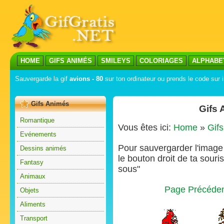
HOME
GIFS ANIMÉS
SMILEYS
COLORIAGES
ALPHABE
Sauvergarde la gif
avions - 80
sur ton ordinateur ou prends le code sur i
Gifs Animés
Gifs 
Romantique
Vous êtes ici:
Home
»
Gif
Evénements
Pour sauvergarder l'image s
Dessins animés
le bouton droit de ta souris
Fantasy
sous"
Animaux
Page Précéde
Objets
Aliments
Transport