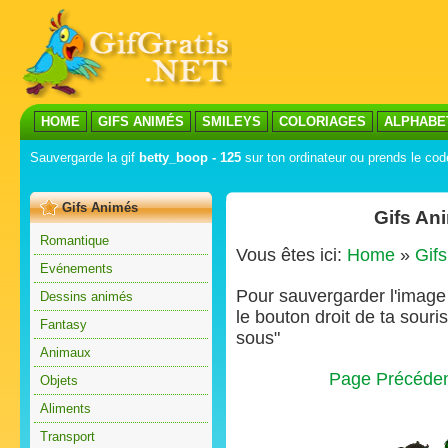
HOME
GIFS ANIMÉS
SMILEYS
COLORIAGES
ALPHABE
Sauvergarde la gif
betty_boop - 125
sur ton ordinateur ou prends le code
Gifs Animés
Gifs An
Romantique
Vous êtes ici:
Home
»
Gif
Evénements
Pour sauvergarder l'image s
Dessins animés
le bouton droit de ta souris
Fantasy
sous"
Animaux
Page Précéde
Objets
Aliments
Transport