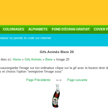
COLORIAGES
ALPHABETS
FOND D'ÉCRAN GRATUIT
COVER P
nateur ou prends le code sur internet.
Gifs Animés Biere 20
êtes ici:
Home
»
Gifs Animés
»
Biere
» Image 20
sauvergarder l'image sur ton ordinateur clique sur la gif avec le bouton droit d
s et choisis l'option "enregistrer l'image sous"
Page Précédente
«--»
Page suivante