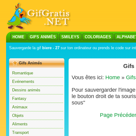
HOME
GIFS ANIMÉS
SMILEYS
COLORIAGES
ALPHABE
Sauvergarde la gif
biere - 27
sur ton ordinateur ou prends le code sur int
Gifs Animés
Gifs
Romantique
Vous êtes ici:
Home
»
Gif
Evénements
Pour sauvergarder l'image s
Dessins animés
le bouton droit de ta souris
Fantasy
sous"
Animaux
Page Précéde
Objets
Aliments
Transport