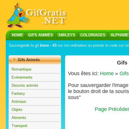
HOME
GIFS ANIMÉS
SMILEYS
COLORIAGES
ALPHABE
Sauvergarde la gif
biere - 43
sur ton ordinateur ou prends le code sur int
Gifs Animés
Gifs
Romantique
Vous êtes ici:
Home
»
Gif
Evénements
Pour sauvergarder l'image s
Dessins animés
le bouton droit de ta souris
Fantasy
sous"
Animaux
Page Précéde
Objets
Aliments
Transport