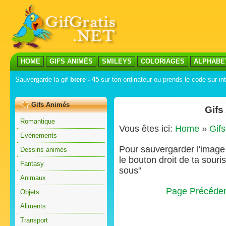
HOME
GIFS ANIMÉS
SMILEYS
COLORIAGES
ALPHABE
Sauvergarde la gif
biere - 45
sur ton ordinateur ou prends le code sur int
Gifs Animés
Gifs
Romantique
Vous êtes ici:
Home
»
Gif
Evénements
Pour sauvergarder l'image s
Dessins animés
le bouton droit de ta souris
Fantasy
sous"
Animaux
Page Précéde
Objets
Aliments
Transport