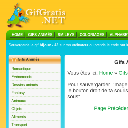
HOME
GIFS ANIMÉS
SMILEYS
COLORIAGES
ALPHABE
Sauvergarde la gif
bijoux - 42
sur ton ordinateur ou prends le code sur i
Gifs Animés
Gifs
Romantique
Vous êtes ici:
Home
»
Gif
Evénements
Pour sauvergarder l'image s
Dessins animés
le bouton droit de ta souris
Fantasy
sous"
Animaux
Page Précéde
Objets
Aliments
Transport