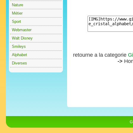
Nature
Métier
Sport
Webmaster
Walt Disney
Smileys
retourne a la categorie
Gi
Alphabet
->
Ho
Diverses
G