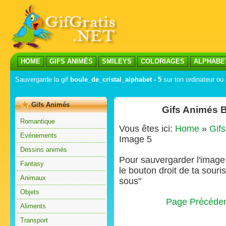
HOME
GIFS ANIMÉS
SMILEYS
COLORIAGES
ALPHABE
Sauvergarde la gif
boule_de_cristal_alphabet - 5
sur ton ordinateur ou 
Gifs Animés
Gifs Animés B
Romantique
Vous êtes ici:
Home
»
Gif
Evénements
Image 5
Dessins animés
Pour sauvergarder l'image s
Fantasy
le bouton droit de ta souris
Animaux
sous"
Objets
Page Précéde
Aliments
Transport