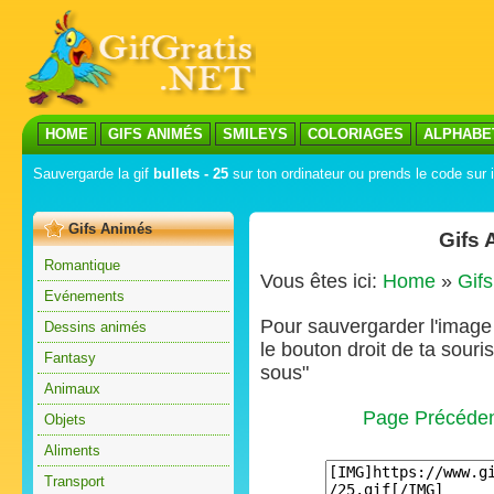
HOME
GIFS ANIMÉS
SMILEYS
COLORIAGES
ALPHABE
Sauvergarde la gif
bullets - 25
sur ton ordinateur ou prends le code sur i
Gifs Animés
Gifs 
Romantique
Vous êtes ici:
Home
»
Gif
Evénements
Pour sauvergarder l'image s
Dessins animés
le bouton droit de ta souris
Fantasy
sous"
Animaux
Page Précéde
Objets
Aliments
Transport