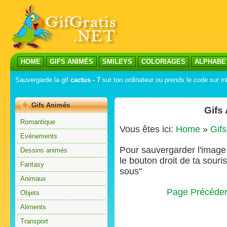
HOME
GIFS ANIMÉS
SMILEYS
COLORIAGES
ALPHABE
Sauvergarde la gif
cactus - 7
sur ton ordinateur ou prends le code sur in
Gifs Animés
Gifs
Romantique
Vous êtes ici:
Home
»
Gif
Evénements
Pour sauvergarder l'image s
Dessins animés
le bouton droit de ta souris
Fantasy
sous"
Animaux
Page Précéde
Objets
Aliments
Transport