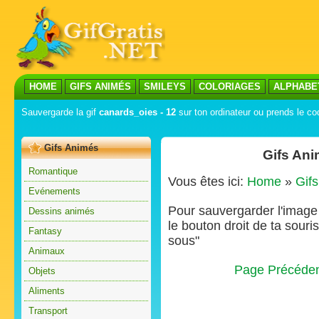
HOME
GIFS ANIMÉS
SMILEYS
COLORIAGES
ALPHABE
Sauvergarde la gif
canards_oies - 12
sur ton ordinateur ou prends le cod
Gifs Animés
Gifs Ani
Romantique
Vous êtes ici:
Home
»
Gif
Evénements
Pour sauvergarder l'image s
Dessins animés
le bouton droit de ta souris
Fantasy
sous"
Animaux
Page Précéde
Objets
Aliments
Transport