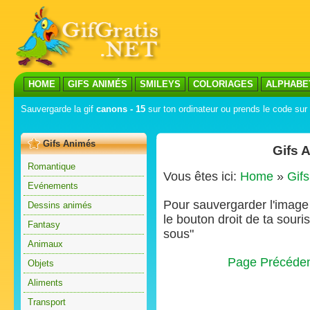
HOME
GIFS ANIMÉS
SMILEYS
COLORIAGES
ALPHABE
Sauvergarde la gif
canons - 15
sur ton ordinateur ou prends le code sur 
Gifs Animés
Gifs 
Romantique
Vous êtes ici:
Home
»
Gif
Evénements
Pour sauvergarder l'image s
Dessins animés
le bouton droit de ta souris
Fantasy
sous"
Animaux
Page Précéde
Objets
Aliments
Transport