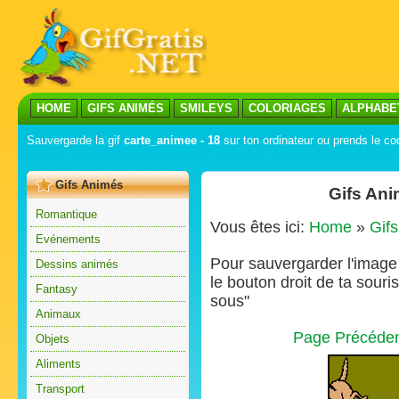
HOME
GIFS ANIMÉS
SMILEYS
COLORIAGES
ALPHABE
Sauvergarde la gif
carte_animee - 18
sur ton ordinateur ou prends le cod
Gifs Animés
Gifs Ani
Romantique
Vous êtes ici:
Home
»
Gif
Evénements
Pour sauvergarder l'image s
Dessins animés
le bouton droit de ta souris
Fantasy
sous"
Animaux
Page Précéde
Objets
Aliments
Transport