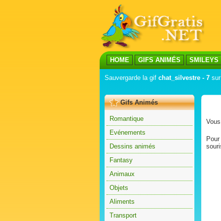
HOME
GIFS ANIMÉS
SMILEYS
Sauvergarde la gif
chat_silvestre - 7
sur 
Gifs Animés
Romantique
Vous 
Evénements
Pour 
Dessins animés
souri
Fantasy
Animaux
Objets
Aliments
Transport