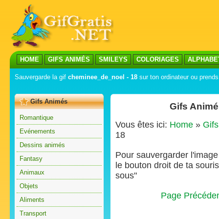
HOME
GIFS ANIMÉS
SMILEYS
COLORIAGES
ALPHABE
Sauvergarde la gif
cheminee_de_noel - 18
sur ton ordinateur ou prends 
Gifs Animés
Gifs Animé
Romantique
Vous êtes ici:
Home
»
Gif
Evénements
18
Dessins animés
Pour sauvergarder l'image s
Fantasy
le bouton droit de ta souris
Animaux
sous"
Objets
Page Précéde
Aliments
Transport