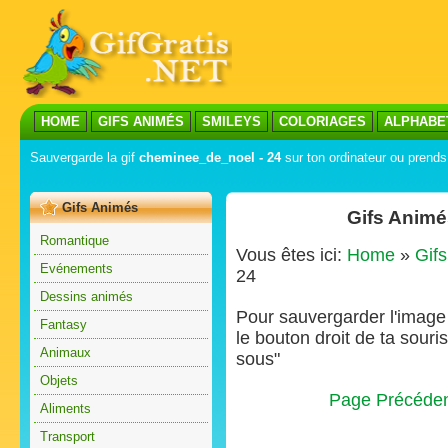
HOME
GIFS ANIMÉS
SMILEYS
COLORIAGES
ALPHABE
Sauvergarde la gif
cheminee_de_noel - 24
sur ton ordinateur ou prends 
Gifs Animés
Gifs Animé
Romantique
Vous êtes ici:
Home
»
Gif
Evénements
24
Dessins animés
Pour sauvergarder l'image s
Fantasy
le bouton droit de ta souris
Animaux
sous"
Objets
Page Précéde
Aliments
Transport