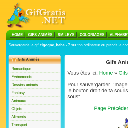
HOME
GIFS ANIMÉS
SMILEYS
COLORIAGES
ALPHABE
Sauvergarde la gif
cigogne_bebe - 7
sur ton ordinateur ou prends le cod
Gifs Animés
Gifs An
Romantique
Vous êtes ici:
Home
»
Gif
Evénements
Pour sauvergarder l'image s
Dessins animés
le bouton droit de ta souris
Fantasy
sous"
Animaux
Page Précéde
Objets
Aliments
Transport