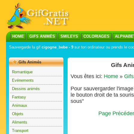
HOME
GIFS ANIMÉS
SMILEYS
COLORIAGES
ALPHABE
Sauvergarde la gif
cigogne_bebe - 9
sur ton ordinateur ou prends le cod
Gifs Animés
Gifs An
Romantique
Vous êtes ici:
Home
»
Gif
Evénements
Pour sauvergarder l'image s
Dessins animés
le bouton droit de ta souris
Fantasy
sous"
Animaux
Page Précéde
Objets
Aliments
Transport