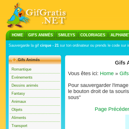
HOME
GIFS ANIMÉS
SMILEYS
COLORIAGES
ALPHABE
Sauvergarde la gif
cirque - 21
sur ton ordinateur ou prends le code sur i
Gifs Animés
Gifs 
Romantique
Vous êtes ici:
Home
»
Gif
Evénements
Pour sauvergarder l'image s
Dessins animés
le bouton droit de ta souris
Fantasy
sous"
Animaux
Page Précéde
Objets
Aliments
Transport