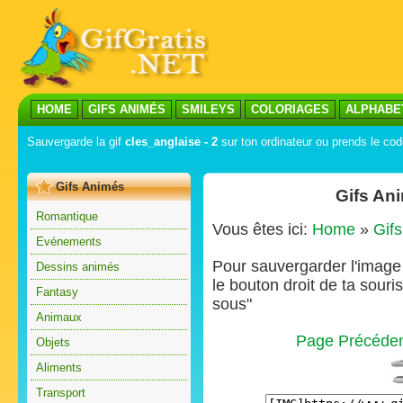
HOME
GIFS ANIMÉS
SMILEYS
COLORIAGES
ALPHABE
Sauvergarde la gif
cles_anglaise - 2
sur ton ordinateur ou prends le code
Gifs Animés
Gifs An
Romantique
Vous êtes ici:
Home
»
Gif
Evénements
Pour sauvergarder l'image s
Dessins animés
le bouton droit de ta souris
Fantasy
sous"
Animaux
Page Précéde
Objets
Aliments
Transport