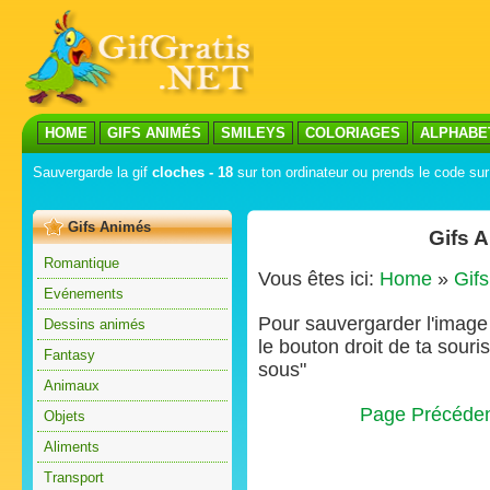
HOME
GIFS ANIMÉS
SMILEYS
COLORIAGES
ALPHABE
Sauvergarde la gif
cloches - 18
sur ton ordinateur ou prends le code sur 
Gifs Animés
Gifs 
Romantique
Vous êtes ici:
Home
»
Gif
Evénements
Pour sauvergarder l'image s
Dessins animés
le bouton droit de ta souris
Fantasy
sous"
Animaux
Page Précéde
Objets
Aliments
Transport