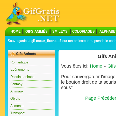
HOME
GIFS ANIMÉS
SMILEYS
COLORIAGES
ALPHABE
Sauvergarde la gif
coeur_fleche - 5
sur ton ordinateur ou prends le code 
Gifs Animés
Gifs An
Romantique
Vous êtes ici:
Home
»
Gif
Evénements
Pour sauvergarder l'image s
Dessins animés
le bouton droit de ta souris
Fantasy
sous"
Animaux
Page Précéde
Objets
Aliments
Transport