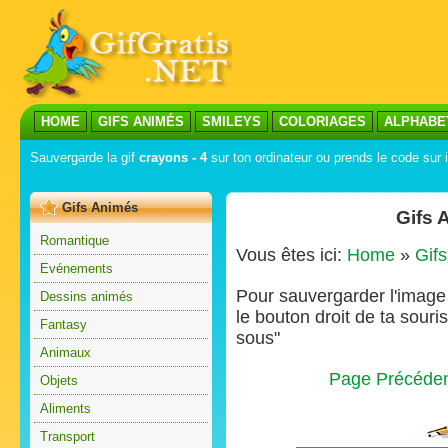
HOME
GIFS ANIMÉS
SMILEYS
COLORIAGES
ALPHABE
Sauvergarde la gif
crayons - 4
sur ton ordinateur ou prends le code sur i
Gifs Animés
Gifs 
Romantique
Vous êtes ici:
Home
»
Gif
Evénements
Pour sauvergarder l'image s
Dessins animés
le bouton droit de ta souris
Fantasy
sous"
Animaux
Page Précéde
Objets
Aliments
Transport