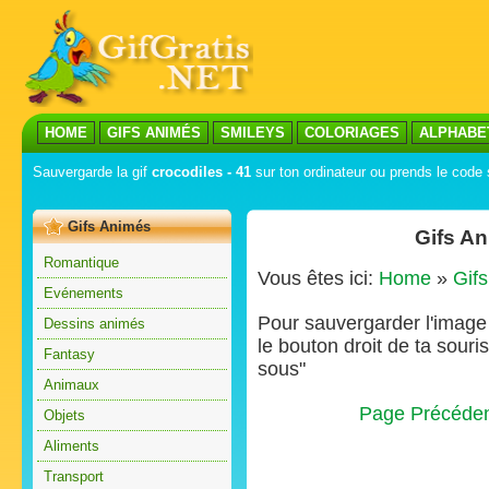
HOME
GIFS ANIMÉS
SMILEYS
COLORIAGES
ALPHABE
Sauvergarde la gif
crocodiles - 41
sur ton ordinateur ou prends le code s
Gifs Animés
Gifs An
Romantique
Vous êtes ici:
Home
»
Gif
Evénements
Pour sauvergarder l'image s
Dessins animés
le bouton droit de ta souris
Fantasy
sous"
Animaux
Page Précéde
Objets
Aliments
Transport