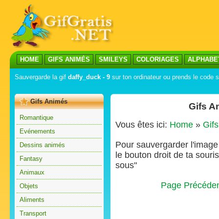
HOME
GIFS ANIMÉS
SMILEYS
COLORIAGES
ALPHABE
Sauvergarde la gif
daffy_duck - 9
sur ton ordinateur ou prends le code su
Gifs Animés
Gifs A
Romantique
Vous êtes ici:
Home
»
Gif
Evénements
Pour sauvergarder l'image s
Dessins animés
le bouton droit de ta souris
Fantasy
sous"
Animaux
Page Précéde
Objets
Aliments
Transport