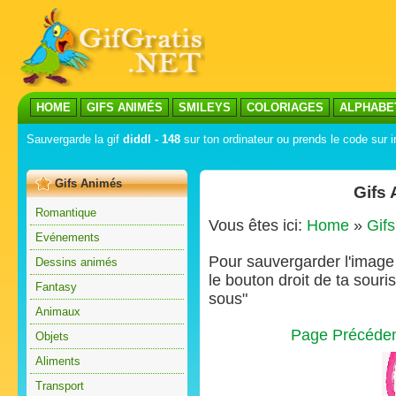
HOME
GIFS ANIMÉS
SMILEYS
COLORIAGES
ALPHABE
Sauvergarde la gif
diddl - 148
sur ton ordinateur ou prends le code sur i
Gifs Animés
Gifs
Romantique
Vous êtes ici:
Home
»
Gif
Evénements
Pour sauvergarder l'image s
Dessins animés
le bouton droit de ta souris
Fantasy
sous"
Animaux
Page Précéde
Objets
Aliments
Transport