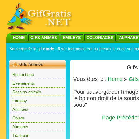
HOME
GIFS ANIMÉS
SMILEYS
COLORIAGES
ALPHABE
Sauvergarde la gif
dinde - 6
sur ton ordinateur ou prends le code sur int
Gifs Animés
Gifs
Romantique
Vous êtes ici:
Home
»
Gif
Evénements
Pour sauvergarder l'image s
Dessins animés
le bouton droit de ta souris
Fantasy
sous"
Animaux
Page Précéde
Objets
Aliments
Transport