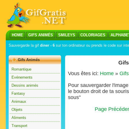
HOME
GIFS ANIMÉS
SMILEYS
COLORIAGES
ALPHABE
Sauvergarde la gif
diner - 6
sur ton ordinateur ou prends le code sur inte
Gifs Animés
Gif
Romantique
Vous êtes ici:
Home
»
Gif
Evénements
Pour sauvergarder l'image s
Dessins animés
le bouton droit de ta souris
Fantasy
sous"
Animaux
Page Précéde
Objets
Aliments
Transport