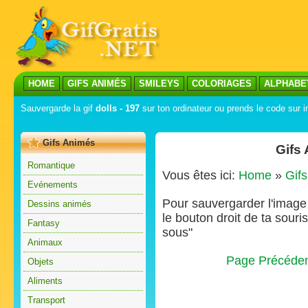
HOME
GIFS ANIMÉS
SMILEYS
COLORIAGES
ALPHABE
Sauvergarde la gif
dolls - 197
sur ton ordinateur ou prends le code sur i
Gifs Animés
Gifs
Romantique
Vous êtes ici:
Home
»
Gif
Evénements
Pour sauvergarder l'image s
Dessins animés
le bouton droit de ta souris
Fantasy
sous"
Animaux
Page Précéde
Objets
Aliments
Transport